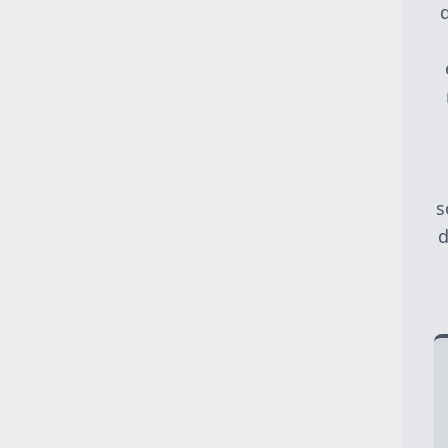
29/06
29/06
29/06
29/06
29/06
29/06
29/06
29/06
29/06
s
29/06
d
29/06
29/06
29/06
29/06
29/06
29/06
29/06
29/06
29/06