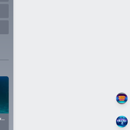
casino hermosillo Atlantis Power Combo