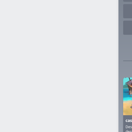
ca
Desc
desi