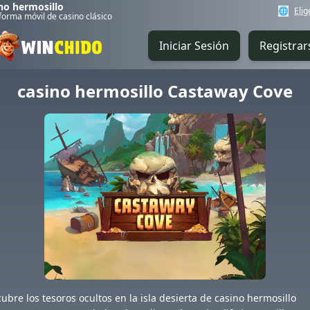
no hermosillo
🌐
Elig
forma móvil de casino clásico
Iniciar Sesión
Registrar
casino hermosillo Castaway Cove
ubre los tesoros ocultos en la isla desierta de casino hermosillo