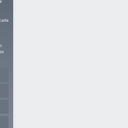
te
 cada
o
os