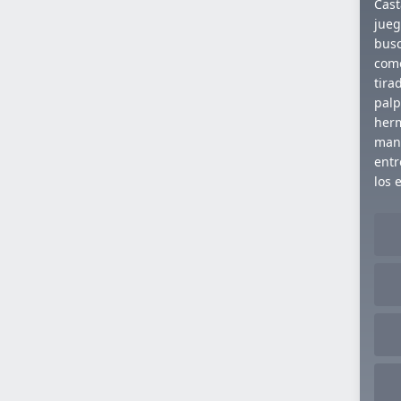
Cast
jueg
busc
como
tira
palp
herm
mant
entr
los 