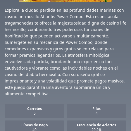
Explora la ciudad perdida en las profundidades marinas con
casino hermosillo Atlantis Power Combo. Esta espectacular
tragamonedas te ofrece la majestuosidad digna de casino life
hermosillo, combinando tres poderosas funciones de
bonificación que pueden activarse simultáneamente.
Sumérgete en su mecánica de Power Combo, donde
comodines expansivos y giros gratis se entrelazan para
formar premios legendarios. La atmósfera mitológica
envuelve cada partida, brindando una experiencia tan
cautivadora y vibrante como las inolvidables noches en el
casino del diablo hermosillo. Con su diseño gráfico
impresionante y una volatilidad que promete pagos masivos,
este juego garantiza una aventura submarina única y
altamente competitiva.
Carretes
Filas
5
4
Líneas de Pago
Frecuencia de Aciertos
40
29.2%