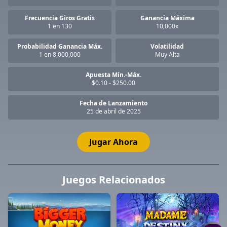
Frecuencia Giros Gratis
Ganancia Máxima
1 en 130
10,000x
Probabilidad Ganancia Máx.
Volatilidad
1 en 8,000,000
Muy Alta
Apuesta Mín.-Máx.
$0.10 - $250.00
Fecha de Lanzamiento
25 de abril de 2025
Jugar Ahora
Juegos Relacionados