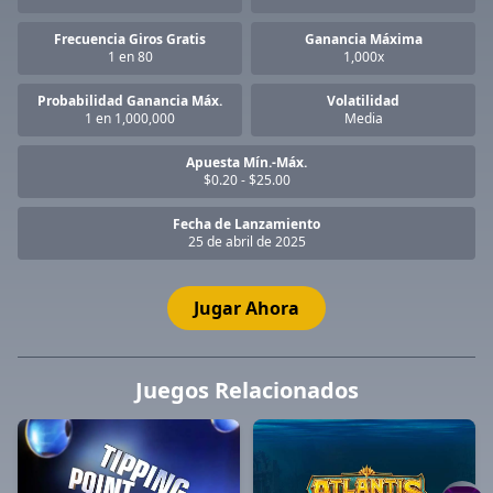
Frecuencia Giros Gratis
Ganancia Máxima
1 en 80
1,000x
Probabilidad Ganancia Máx.
Volatilidad
1 en 1,000,000
Media
Apuesta Mín.-Máx.
$0.20 - $25.00
Fecha de Lanzamiento
25 de abril de 2025
Jugar Ahora
Juegos Relacionados