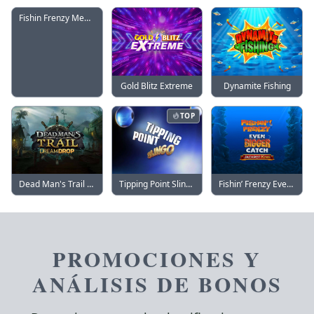
Fishin Frenzy Megaways
Gold Blitz Extreme
Dynamite Fishing
TOP
Dead Man's Trail Dream Drop
Tipping Point Slingo
Fishin’ Frenzy Even Bigger Catch...
PROMOCIONES Y
ANÁLISIS DE BONOS