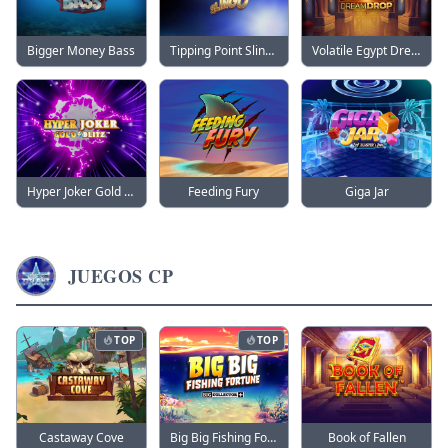
Bigger Money Bass
Tipping Point Slingo
Volatile Egypt Dream Drop
Hyper Joker Gold Blitz
Feeding Fury
Giga Jar
JUEGOS CP
TOP
TOP
Castaway Cove
Big Big Fishing Fortune
Book of Fallen