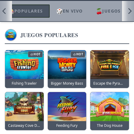
🎰
🎲
🍒
POPULARES
EN VIVO
JUEGOS CP
JUEGOS POPULARES
HOT
HOT
Fishing Trawler
Bigger Money Bass
Escape the Pyramid – Fire & Ice
Castaway Cove Dream Drop
Feeding Fury
The Dog House