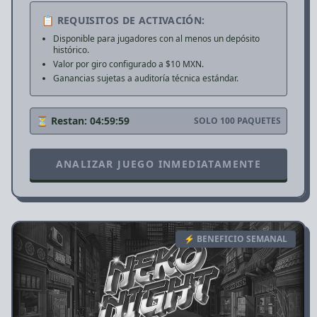
📋 REQUISITOS DE ACTIVACIÓN:
Disponible para jugadores con al menos un depósito
histórico.
Valor por giro configurado a $10 MXN.
Ganancias sujetas a auditoría técnica estándar.
⏳ Restan: 04:59:59
SOLO 100 PAQUETES
ANALIZAR JUEGO INMEDIATAMENTE
⚡ BENEFICIO SEMANAL