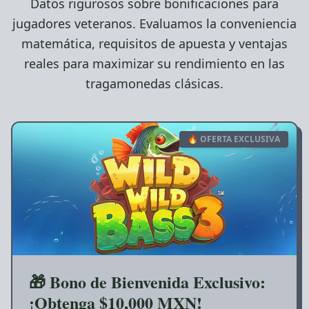
Datos rigurosos sobre bonificaciones para
jugadores veteranos. Evaluamos la conveniencia
matemática, requisitos de apuesta y ventajas
reales para maximizar su rendimiento en las
tragamonedas clásicas.
🔥 OFERTA EXCLUSIVA
🎁 Bono de Bienvenida Exclusivo:
¡Obtenga $10,000 MXN!