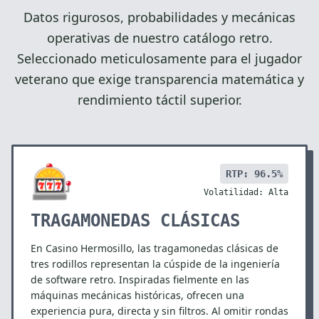
Datos rigurosos, probabilidades y mecánicas
operativas de nuestro catálogo retro.
Seleccionado meticulosamente para el jugador
veterano que exige transparencia matemática y
rendimiento táctil superior.
🎰
RTP: 96.5%
Volatilidad: Alta
TRAGAMONEDAS CLÁSICAS
En Casino Hermosillo, las tragamonedas clásicas de
tres rodillos representan la cúspide de la ingeniería
de software retro. Inspiradas fielmente en las
máquinas mecánicas históricas, ofrecen una
experiencia pura, directa y sin filtros. Al omitir rondas