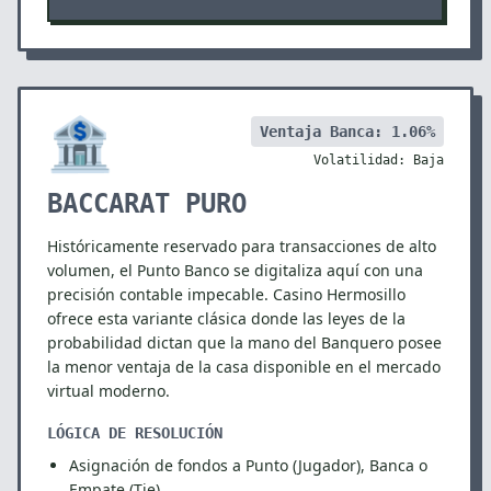
🏦
Ventaja Banca: 1.06%
Volatilidad: Baja
BACCARAT PURO
Históricamente reservado para transacciones de alto
volumen, el Punto Banco se digitaliza aquí con una
precisión contable impecable. Casino Hermosillo
ofrece esta variante clásica donde las leyes de la
probabilidad dictan que la mano del Banquero posee
la menor ventaja de la casa disponible en el mercado
virtual moderno.
LÓGICA DE RESOLUCIÓN
Asignación de fondos a Punto (Jugador), Banca o
Empate (Tie).