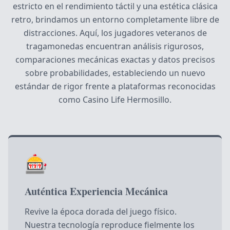
29/06/2026 JuanCa*** gano 20,000 MXN 🔥
estricto en el rendimiento táctil y una estética clásica
29/06/2026 JuanS*** retiro exitoso 14,900 MXN ✅
retro, brindamos un entorno completamente libre de
29/06/2026 JuanMa*** recibio bono 100 MXN 🎉
distracciones. Aquí, los jugadores veteranos de
29/06/2026 JuanK*** recibio reembolso 1,160 MXN 🎊
tragamonedas encuentran análisis rigurosos,
29/06/2026 JuanJa*** retiro exitoso 12,200 MXN 💸
comparaciones mecánicas exactas y datos precisos
29/06/2026 JuanCe*** retiro exitoso 5,500 MXN 💸
sobre probabilidades, estableciendo un nuevo
29/06/2026 JuanCam*** retiro exitoso 1,500 MXN 🏦
estándar de rigor frente a plataformas reconocidas
29/06/2026 JuanEmi*** recibio reembolso 1,260 MXN 💵
como Casino Life Hermosillo.
29/06/2026 JuanCes*** recibio bono 350 MXN 🎉
29/06/2026 JuanBr*** recibio bono 1,600 MXN 🎁
29/06/2026 JuanAng*** recibio bono 1,400 MXN 🎉
29/06/2026 JuanReg*** gano 31,000 MXN 🔥
29/06/2026 JuanRi*** retiro exitoso 11,500 MXN 🏦
🎰
29/06/2026 JuanKe*** pego el jackpot de 98,000 MXN 💥
29/06/2026 JuanEmil*** recibio bono 1,550 MXN 🎉
29/06/2026 JuanAlo*** retiro exitoso 3,800 MXN 💸
Auténtica Experiencia Mecánica
29/06/2026 JuanRegi*** retiro exitoso 4,300 MXN ✅
29/06/2026 JuanFe*** pego el jackpot de 162,000 MXN 💥
Revive la época dorada del juego físico.
29/06/2026 JuanDian*** retiro exitoso 2,700 MXN 💸
Nuestra tecnología reproduce fielmente los