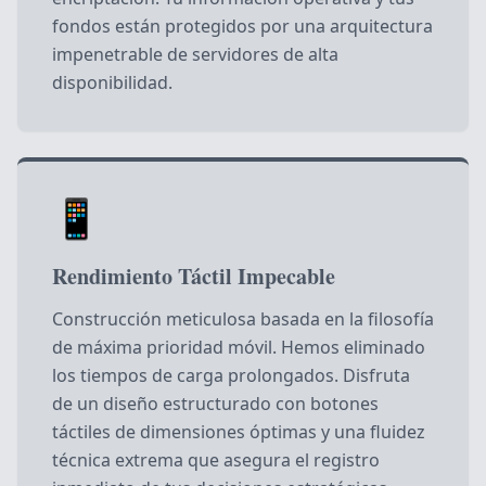
fondos están protegidos por una arquitectura
impenetrable de servidores de alta
disponibilidad.
📱
Rendimiento Táctil Impecable
Construcción meticulosa basada en la filosofía
de máxima prioridad móvil. Hemos eliminado
los tiempos de carga prolongados. Disfruta
de un diseño estructurado con botones
táctiles de dimensiones óptimas y una fluidez
técnica extrema que asegura el registro