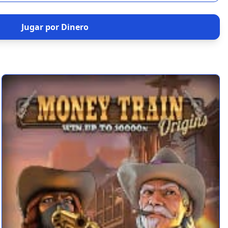
Jugar por Dinero