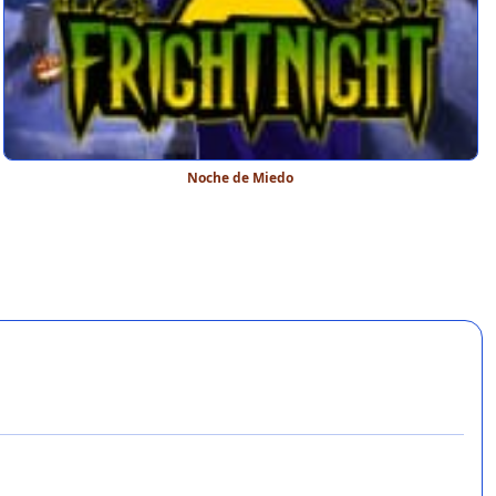
Noche de Miedo