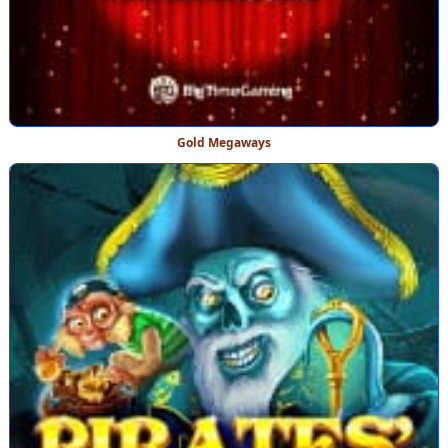
Gold Megaways