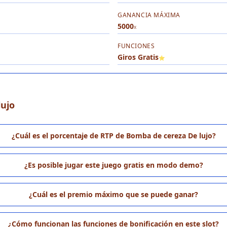
GANANCIA MÁXIMA
5000
x
FUNCIONES
Giros Gratis
⭐
lujo
¿Cuál es el porcentaje de RTP de Bomba de cereza De lujo?
¿Es posible jugar este juego gratis en modo demo?
¿Cuál es el premio máximo que se puede ganar?
¿Cómo funcionan las funciones de bonificación en este slot?