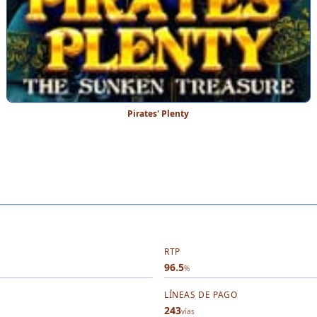
Pirates' Plenty
RTP
96.5
%
LÍNEAS DE PAGO
243
vías