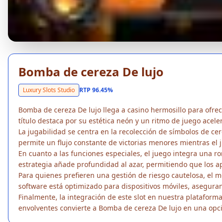
▶
Bomba de cereza De lujo
Luxury Slots Studio
RTP 96.45%
Bomba de cereza De lujo llega a casino hermosillo para ofre
título destaca por su estética neón y un ritmo de juego ace
La jugabilidad se centra en la recolección de símbolos de cer
permite un flujo constante de victorias menores mientras el
En cuanto a las funciones especiales, el juego integra una r
estrategia añade profundidad al azar, permitiendo que los a
Para quienes prefieren una gestión de riesgo cautelosa, el m
software está optimizado para dispositivos móviles, asegurand
Finalmente, la integración de este slot en nuestra plataforma
envolventes convierte a Bomba de cereza De lujo en una opció