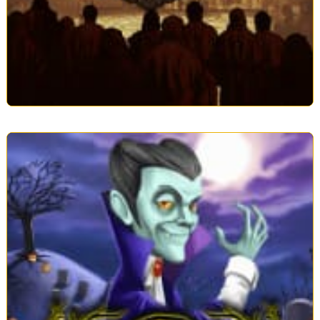
Los Muertos Caminantes