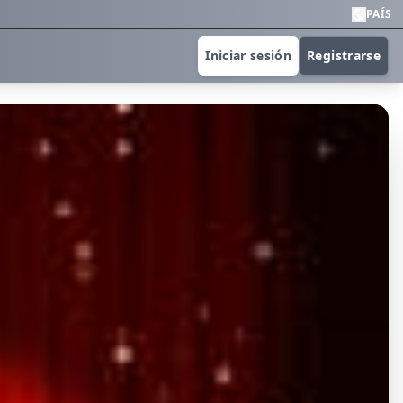
PAÍS
Iniciar sesión
Registrarse