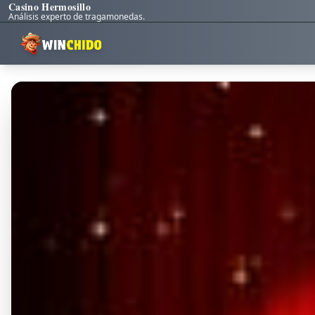
Casino Hermosillo
Análisis experto de tragamonedas.