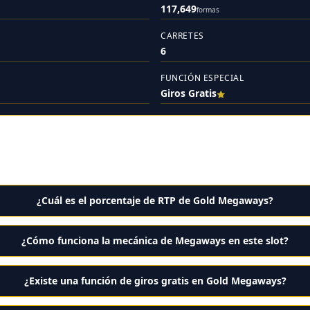
117,649
formas
CARRETES
6
FUNCIÓN ESPECIAL
Giros Gratis
⭐
¿Cuál es el porcentaje de RTP de Gold Megaways?
¿Cómo funciona la mecánica de Megaways en este slot?
¿Existe una función de giros gratis en Gold Megaways?