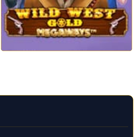
Wild West Gold Megaways