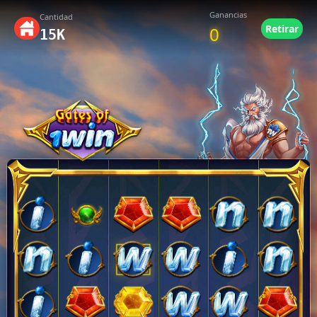
Ganancias
Cantidad
Retirar
0
15K