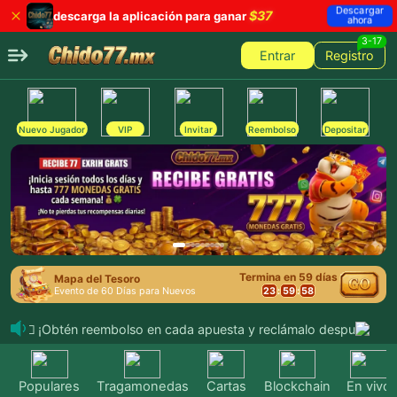
Descargar
$37
descarga la aplicación para ganar
ahora
3-17
Entrar
Registro
Nuevo Jugador
VIP
Invitar
Reembolso
Depositar
Termina en 59 días
Mapa del Tesoro
🎁 ¡Los sobres rojos diarios de la suerte te están esperando!
23
:
59
:
58
Evento de 60 Días para Nuevos
💵 ¡Obtén reembolso en cada apuesta y reclámalo después de l
🎁 ¡Inicia sesión todos los días para recibir un bono de asisten
Populares
Tragamonedas
Cartas
Blockchain
En vivo