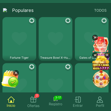
¡Bono VIP de hasta
170,000!
Populares
TODOS
🎁 ¡Invita y gana más de MXN
1,000 + 1.5%
de comisión por ap
🔥 ¡La suerte se une con la habilidad! Juega en
Chido77.mx
y c
🚀 ¡Recarga hoy y reclama al instante tu bono extra del
300%
!
Termina en
01:53:48
Fortune Tiger
Treasure Bowl X-Huge
Gates of Olympus
2
3-17
Registro
Fortune Ox
Fortune Rabbit
Sugar Rush 1000
Inicio
Entrar
Perfil
Ofertas